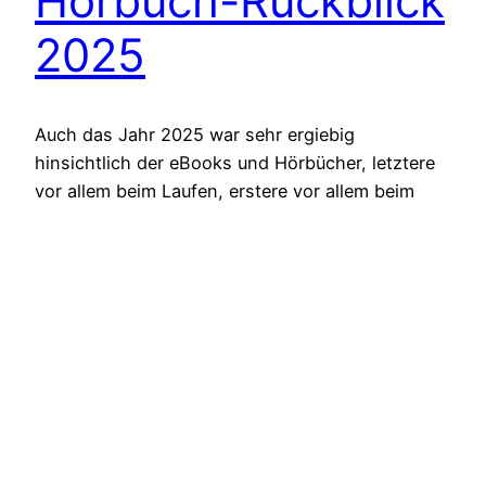
Hörbuch-Rückblick
2025
Auch das Jahr 2025 war sehr ergiebig
hinsichtlich der eBooks und Hörbücher, letztere
vor allem beim Laufen, erstere vor allem beim
Üben. Die großen Neuentdeckungen und
positiven Überraschungen für mich waren in
diesem Jahr: Für mich neue Werke: Neu gelesen
oder gehört habe ich die nachfolgend
aufgelisteten Werke: Bereits bekannte Hörbücher
Alle hier aufgelisteten Hörbücher…
2025-12-28