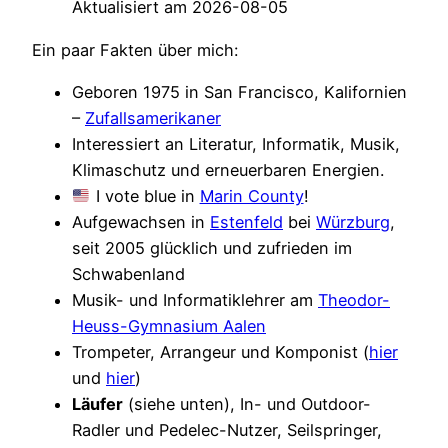
Aktualisiert am 2026-08-05
Ein paar Fakten über mich:
Geboren 1975 in San Francisco, Kalifornien
–
Zufalls
a
merikaner
Interessiert an Literatur, Informatik, Musik,
Klimaschutz und erneuerbaren Energien.
I vote blue in
Marin County
!
Aufgewachsen in
Estenfeld
bei
Würzburg
,
seit 2005 glücklich und zufrieden im
Schwabenland
Musik- und Informatiklehrer am
Theodor-
Heuss-Gymnasium Aalen
Trompeter, Arrangeur und Komponist (
hier
und
hier
)
Läufer
(siehe unten), In- und Outdoor-
Radler und Pedelec-Nutzer, Seilspringer,