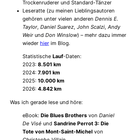
Trockenruderer und Standard-Tänzer
Leseratte (zu meinen Lieblingsautoren
gehören unter vielen anderen
Dennis E.
Taylor
,
Daniel Suarez
,
John Scalzi
,
Andy
Weir
und
Don Winslow
) – mehr dazu immer
wieder
hier
im Blog.
Statistische
Lauf
-Daten:
2023:
8.501 km
2024:
7.901 km
2025:
10.000 km
2026:
4.842 km
Was ich gerade lese und höre:
eBook:
Die Blues Brothers
von
Daniel
De Visé
und
Sandrine Perrot 3: Die
Tote von Mont-Saint-Michel
von
Christophe Villain