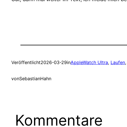
Veröffentlicht
2026-03-29
in
AppleWatch Ultra
, 
Laufen
,
von
SebastianHahn
Kommentare