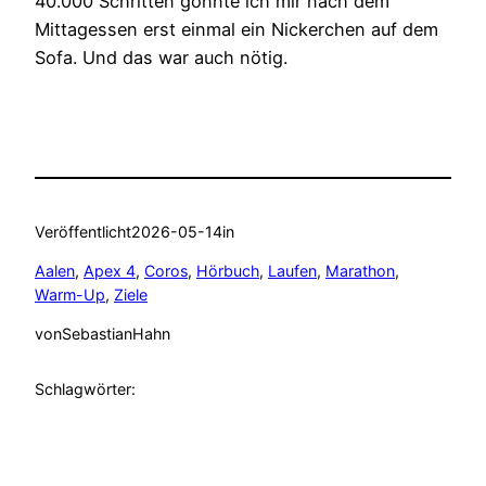
40.000 Schritten gönnte ich mir nach dem
Mittagessen erst einmal ein Nickerchen auf dem
Sofa. Und das war auch nötig.
Veröffentlicht
2026-05-14
in
Aalen
, 
Apex 4
, 
Coros
, 
Hörbuch
, 
Laufen
, 
Marathon
, 
Warm-Up
, 
Ziele
von
SebastianHahn
Schlagwörter: